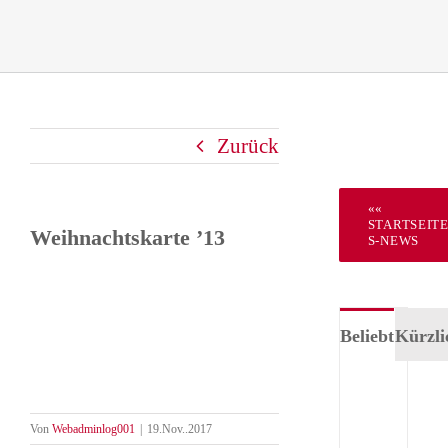
Zurück
««
STARTSEIT
Weihnachtskarte ’13
S-NEWS
Beliebt
Kürzli
Tea
Für
Von
Webadminlog001
|
19.Nov..2017
–