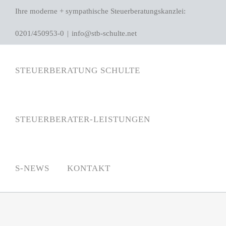
Zum
Ihre moderne + sympathische Steuerberatungskanzlei:
Inhalt
0201/450953-0
|
info@stb-schulte.net
springen
STEUERBERATUNG SCHULTE
STEUERBERATER-LEISTUNGEN
S-NEWS
KONTAKT