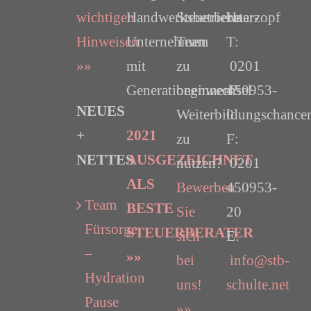
wichtigen
Handwerksbetriebe
Steuerberater-
Haarzopf
Hinweisen
Unternehmen
Team
T:
»»
mit
zu
0201
Generationenwechsel
beginnen?
450953-
NEUES
Weiterbildungschance
0
+
2021
zu
F:
NETTES
AUSGEZEICHNET
nutzen?
0201
ALS
Bewerben
450953-
Team
BESTE
Sie
20
Fürsorge
STEUERBERATER
sich
E:
–
»»
bei
info@stb-
Hydration
uns!
schulte.net
Pause
»»