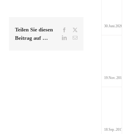
Hyd
Pau
30.Juni.2026
Teilen Sie diesen
Facebook
X
Beitrag auf …
LinkedIn
E-
Mail
Auf
Steu
19.Nov..2017
Rei
Abr
201
18.Sep..2017