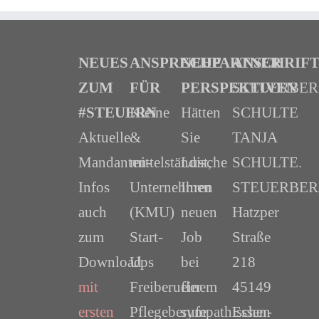
NEUES
ANSPRECHPARTNER
NEUE
ANSCHRIF
ZUM
FÜR
PERSPEKTIVEN
STEUERBE
#STEUERN
Kleine
Hätten
SCHULTE
Aktuelle
&
Sie
TANJA
Mandanten-
mittelständische
Lust,
SCHULTE.
Infos
Unternehmen
Ihren
STEUERBER
auch
(KMU)
neuen
Hatzper
zum
Start-
Job
Straße
Download
Ups
bei
218
mit
Freiberufler
einem
45149
ersten
Pflegeberufe
sympathischen
Essen-