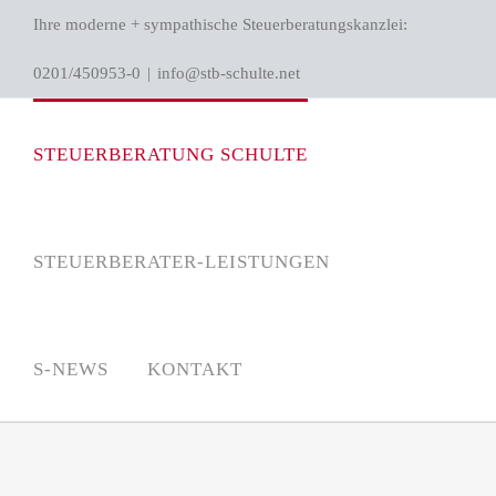
Zum
Ihre moderne + sympathische Steuerberatungskanzlei:
Inhalt
0201/450953-0
|
info@stb-schulte.net
springen
STEUERBERATUNG SCHULTE
STEUERBERATER-LEISTUNGEN
S-NEWS
KONTAKT