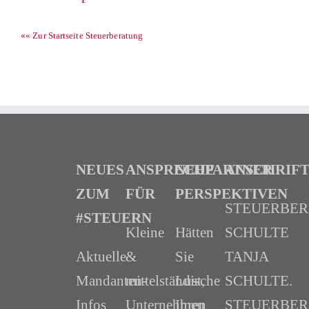
«« Zur Startseite Steuerberatung
NEUES
ANSPRECHPARTNER
NEUE
ANSCHRIF
ZUM
FÜR
PERSPEKTIVEN
STEUERBE
#STEUERN
Kleine
Hätten
SCHULTE
Aktuelle
&
Sie
TANJA
Mandanten-
mittelständische
Lust,
SCHULTE.
Infos
Unternehmen
Ihren
STEUERBER