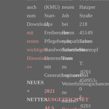
auch
(KMU)
neuen
Hatzper
zum
Start-
Job
Straße
Download
Ups
bei
218
mit
Freiberufler
einem
45149
ersten
Pflegeberufe
sympathischen
Essen-
wichtigen
Handwerksbetriebe
Steuerberater-
Haarzopf
Hinweisen
Unternehmen
Team
T:
»»
mit
zu
0201
Generationenwechsel
beginnen?
450953-
NEUES
Weiterbildungschance
0
+
2021
zu
F:
NETTES
AUSGEZEICHNET
nutzen?
0201
ALS