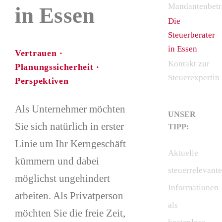
Mandantenbet
in Essen
Die
Steuerberater
in Essen
Vertrauen ·
Kontakt zur
Planungssicherheit ·
Steuerexpertin
Perspektiven
Als Unternehmer möchten
UNSER
Sie sich natürlich in erster
TIPP:
Linie um Ihr Kerngeschäft
Aktuelle
kümmern und dabei
steuerrelevante
möglichst ungehindert
Informationen
arbeiten. Als Privatperson
als
möchten Sie die freie Zeit,