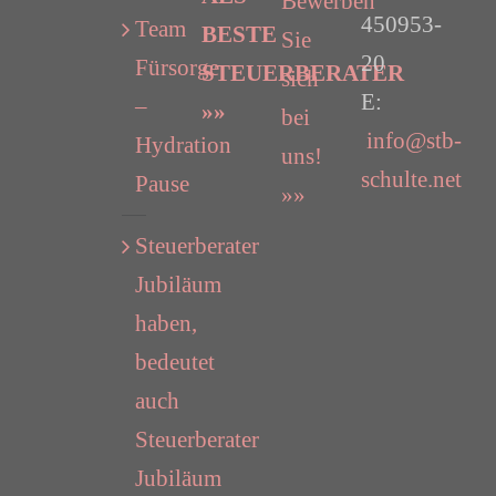
Bewerben
450953-
Team
BESTE
Sie
20
Fürsorge
STEUERBERATER
sich
E:
–
»»
bei
info@stb-
Hydration
uns!
schulte.net
Pause
»»
Steuerberater
Jubiläum
haben,
bedeutet
auch
Steuerberater
Jubiläum