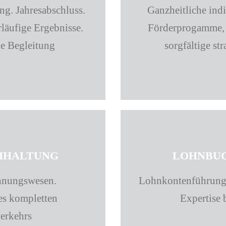
ng. Jahresabschluss.
Ganzheitliche ind
läufige Ergebnisse.
Förderprogamme, 
e Begleitung
sorgfältige st
HHALTUNG
LOHNBU
chnungswesen.
Lohnkontenführung.
es kompletten
Expertise
erkehrs