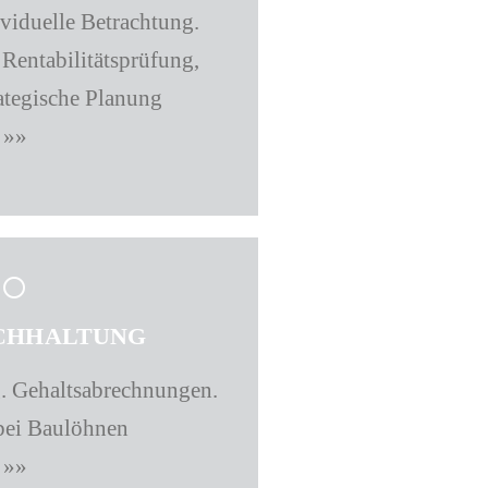
ividuelle Betrachtung.
Rentabilitätsprüfung,
rategische Planung
»»
CHHALTUNG
 Gehaltsabrechnungen.
 bei Baulöhnen
»»