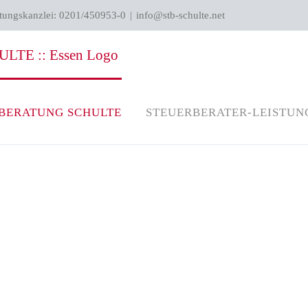
atungskanzlei: 0201/450953-0
|
info@stb-schulte.net
BERATUNG SCHULTE
STEUERBERATER-LEISTUN