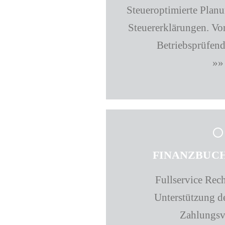
Steueroptimierte Planu
Steuererklärungen. Vor
Betriebsprüfend
»»
FINANZBUC
Fullservice Re
Unterstützung d
Zahlungsv