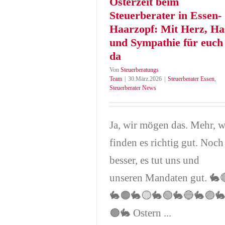
Osterzeit beim
da
Steuerberater in Essen-
ter Essen
Steuerberater News
Haarzopf: Mit Herz, Ha
und Sympathie für euch
da
Von
Steuerberatungs
Team
|
30.März.2026
|
Steuerberater Essen
,
Steuerberater News
Ja, wir mögen das. Mehr, w
finden es richtig gut. Noch
besser, es tut uns und
unseren Mandaten gut. 🐇
🐇🟠🐇🟡🐇🟢🐇🔵🐇🟣
🟤🐇 Ostern ...