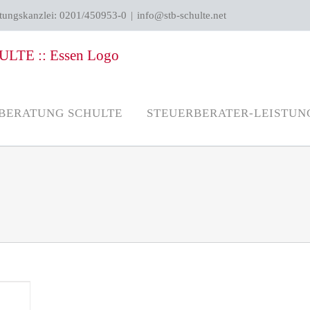
atungskanzlei: 0201/450953-0
|
info@stb-schulte.net
BERATUNG SCHULTE
STEUERBERATER-LEISTUN