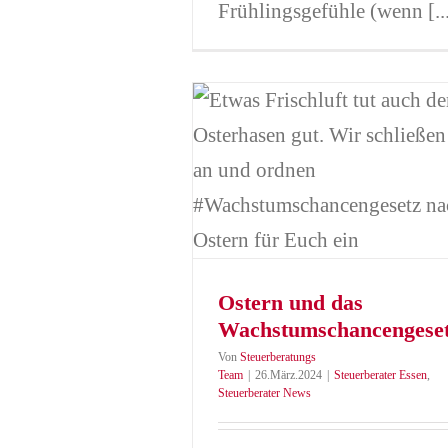
Frühlingsgefühle (wenn [..
stern und das
umschancengesetz
ter Essen
Steuerberater News
Ostern und das
Wachstumschancengese
Von
Steuerberatungs
Team
|
26.März.2024
|
Steuerberater Essen
,
Steuerberater News