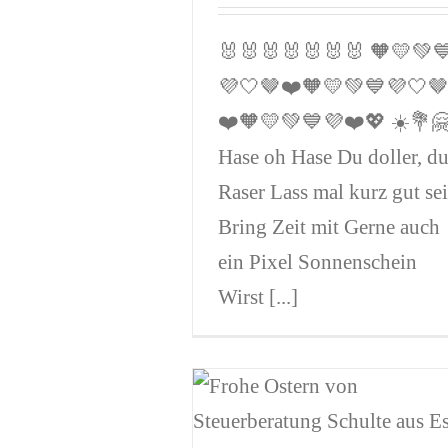
🐰🐰🐰🐰🐰🐰🐰 🧡💛💚
💜🤍🤎❤️🧡💛💚💙💜🤍
❤️🧡💛💚💙💜❤️💖 ☀️💐
Hase oh Hase Du doller, d
Raser Lass mal kurz gut se
Bring Zeit mit Gerne auch
ein Pixel Sonnenschein
Wirst [...]
n Moment Ostern