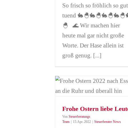
So frisch so fröhlich so gut
tuend 🐇🐣🐇🐣🐇🐣🐇🐣
🐣 🌊 Wir machen hier
heute mal gar nicht große
Worte. Der Hase allein ist
groß genug. [...]
Ostern liebe Leute
Steuerberater News
Frohe Ostern liebe Leut
Von
Steuerberatungs
Team
|
15.Apr..2022
|
Steuerberater News