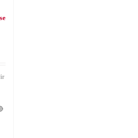
se
ir
🔴
