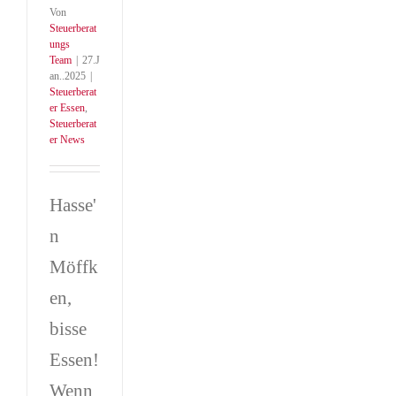
Von
Steuerberat
ungs
Team
|
27.J
an..2025
|
Steuerberat
er Essen
,
Steuerberat
er News
Hasse'
n
Möffk
en,
bisse
Essen!
Wenn