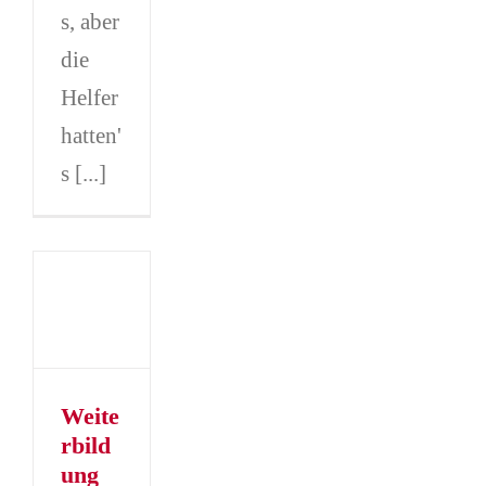
s, aber
die
Helfer
hatten'
s [...]
ildung
eratung
ie
t
er
er
Weite
rbild
ung