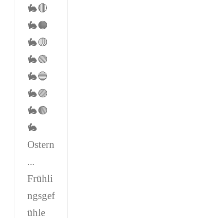
🐇🔴
🐇🟠
🐇🟡
🐇🟢
🐇🔵
🐇🟣
🐇🟤
🐇
Ostern
...
Frühli
ngsgef
ühle