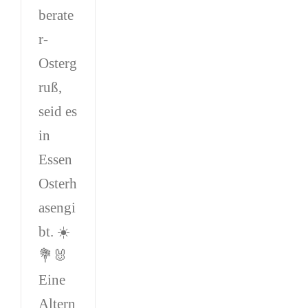
berate
r-
Osterg
ruß,
seid es
in
Essen
Osterh
asengi
bt. ☀️
💐🐰
Eine
Altern