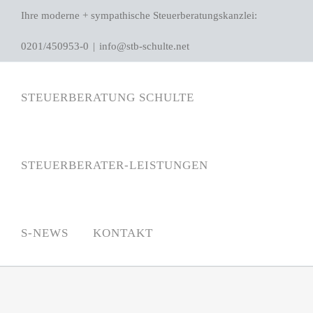
Zum
Ihre moderne + sympathische Steuerberatungskanzlei:
Inhalt
0201/450953-0
|
info@stb-schulte.net
springen
STEUERBERATUNG SCHULTE
STEUERBERATER-LEISTUNGEN
S-NEWS
KONTAKT