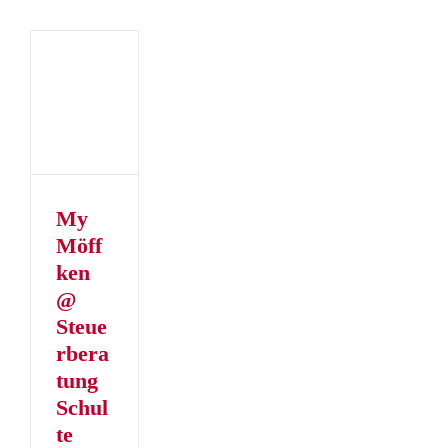
en
eratung
e
er
er
My
Möff
ken
@
Steue
rbera
tung
Schul
te