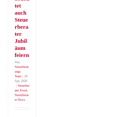
tet
auch
Steue
rbera
ter
Jubil
äum
feiern
Von
Steuerberat
ungs
Team
|
20.
Apr..2026
|
Steuerber
ater Essen
,
Steuerberat
er News