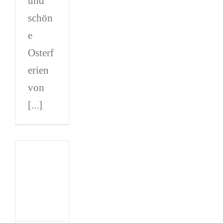
und
schön
e
Osterf
erien
von
[...]
y
nstag
y
er
er