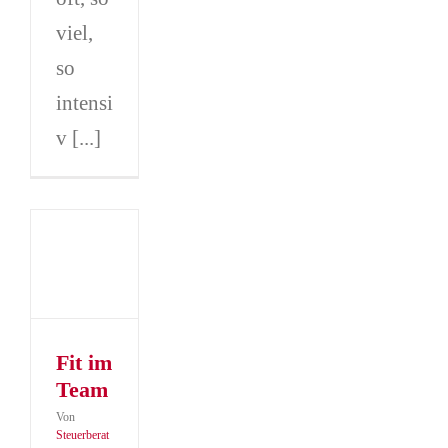
viel,
so
intensi
v [...]
m
er
er
Fit im
Team
Von
Steuerberat