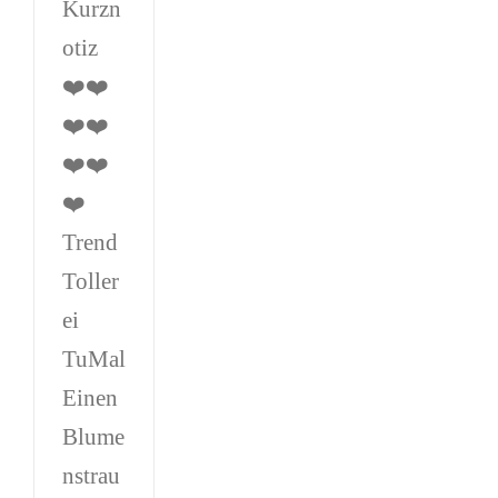
Kurzn
otiz
❤️❤️
❤️❤️
❤️❤️
❤️
Trend
Toller
ei
TuMal
Einen
Blume
nstrau