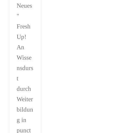
Neues
"
Fresh
Up!
An
Wisse
nsdurs
t
durch
Weiter
bildun
g in
punct