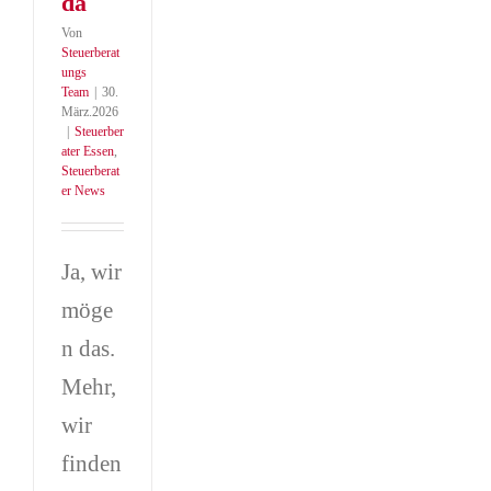
da
Von
Steuerberat
ungs
Team
|
30.
März.2026
|
Steuerber
ater Essen
,
Steuerberat
er News
Ja, wir
möge
n das.
Mehr,
wir
finden