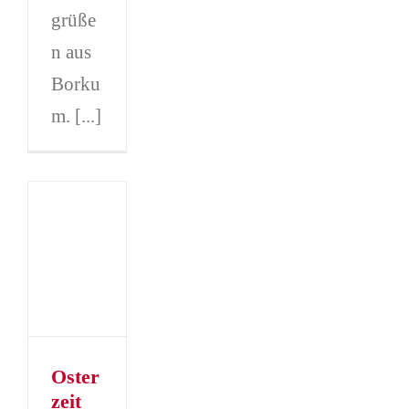
grüße
n aus
Borku
m. [...]
it
erater
n-
pf:
z,
nd
hie
ch
Oster
er
zeit