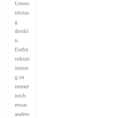
Unters
tützun
g
dorthi
n.
Entbü
rokrati
sierun
g ist
immer
noch
etwas
andere