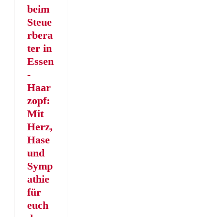
er
beim
Steue
rbera
ter in
Essen
-
Haar
zopf:
Mit
Herz,
Hase
und
Symp
athie
für
euch