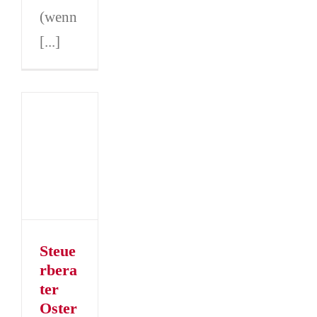
(wenn
[...]
erater
rien
er
er
Steue
rbera
ter
Oster