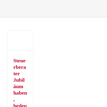
erater
um
,
et
erater
um
Steue
rbera
er
ter
er
Jubil
äum
haben
,
bedeu