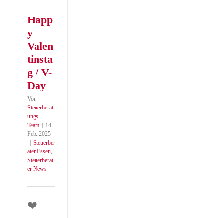
Happ
y
Valen
tinsta
g / V-
Day
Von
Steuerberat
ungs
Team
|
14.
Feb..2025
|
Steuerber
ater Essen
,
Steuerberat
er News
❤️