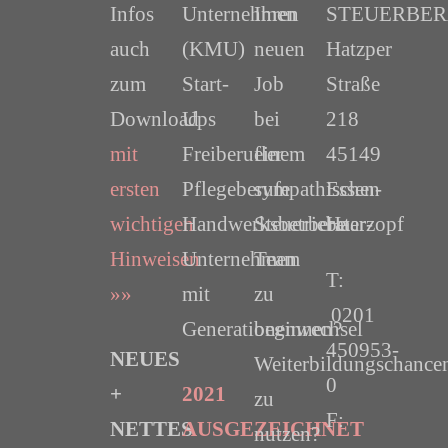
Infos
Unternehmen
Ihren
STEUERBER
auch
(KMU)
neuen
Hatzper
zum
Start-
Job
Straße
Download
Ups
bei
218
mit
Freiberufler
einem
45149
ersten
Pflegeberufe
sympathischen
Essen-
wichtigen
Handwerksbetriebe
Steuerberater-
Haarzopf
Hinweisen
Unternehmen
Team
T:
»»
mit
zu
0201
Generationenwechsel
beginnen?
450953-
NEUES
Weiterbildungschance
0
+
2021
zu
F:
NETTES
AUSGEZEICHNET
nutzen?