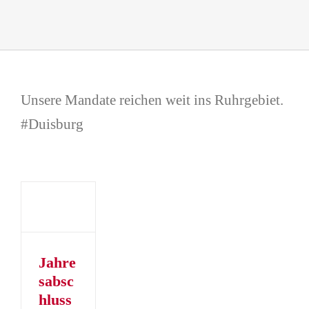
Unsere Mandate reichen weit ins Ruhrgebiet.
#Duisburg
bschluss
er
Jahre
sabsc
hluss