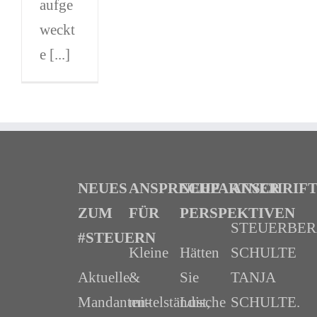
aufge
weckt
e [...]
NEUES
ANSPRECHPARTNER
NEUE
ANSCHRIF
ZUM
FÜR
PERSPEKTIVEN
STEUERBE
#STEUERN
Kleine
Hätten
SCHULTE
Aktuelle
&
Sie
TANJA
Mandanten-
mittelständische
Lust,
SCHULTE.