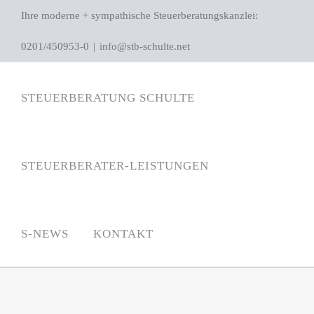
Zum
Ihre moderne + sympathische Steuerberatungskanzlei:
Inhalt
0201/450953-0
|
info@stb-schulte.net
springen
STEUERBERATUNG SCHULTE
STEUERBERATER-LEISTUNGEN
S-NEWS
KONTAKT