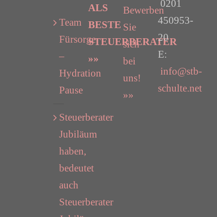
0201
ALS
Bewerben
450953-
Team
BESTE
Sie
20
Fürsorge
STEUERBERATER
sich
E:
–
»»
bei
info@stb-
Hydration
uns!
schulte.net
Pause
»»
Steuerberater
Jubiläum
haben,
bedeutet
auch
Steuerberater