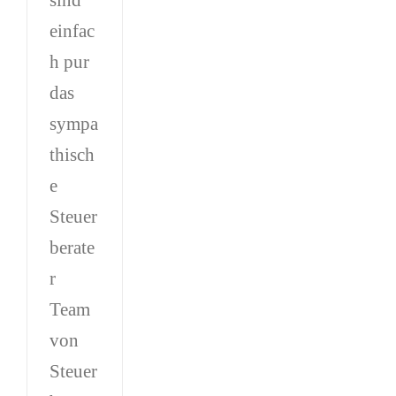
einfac
h pur
das
sympa
thisch
e
Steuer
berate
r
Team
von
Steuer