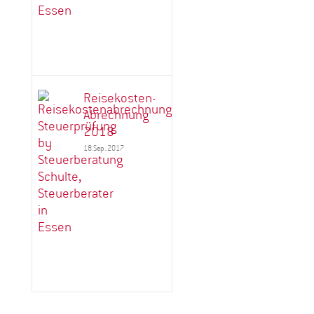
Reisekosten-
Abrechnung
2018
18.Sep..2017