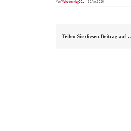
Von
Webadminlog001
|
20.Apr..2026
Teilen Sie diesen Beitrag auf 