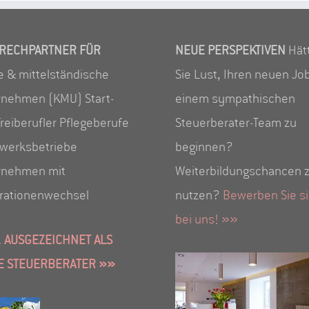
RECHPARTNER FÜR
NEUE PERSPEKTIVEN
Hät
e & mittelständische
Sie Lust, Ihren neuen Job
rnehmen (KMU) Start-
einem sympathischen
reiberufler Pflegeberufe
Steuerberater-Team zu
werksbetriebe
beginnen?
rnehmen mit
Weiterbildungschancen 
rationenwechsel
nutzen?
Bewerben Sie s
bei uns! »»
 AUSGEZEICHNET ALS
E STEUERBERATER »»