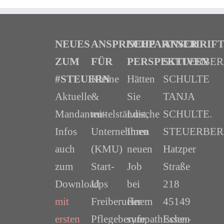
NEUES
ANSPRECHPARTNER
NEUE
ANSCHRIF
ZUM
FÜR
PERSPEKTIVEN
STEUERBE
#STEUERN
Kleine
Hätten
SCHULTE
Aktuelle
&
Sie
TANJA
Mandanten-
mittelständische
Lust,
SCHULTE.
Infos
Unternehmen
Ihren
STEUERBER
auch
(KMU)
neuen
Hatzper
zum
Start-
Job
Straße
Download
Ups
bei
218
mit
Freiberufler
einem
45149
ersten
Pflegeberufe
sympathischen
Essen-