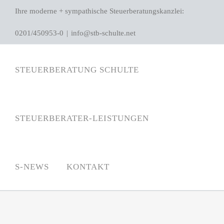
Zum
Ihre moderne + sympathische Steuerberatungskanzlei:
Inhalt
0201/450953-0
|
info@stb-schulte.net
springen
STEUERBERATUNG SCHULTE
STEUERBERATER-LEISTUNGEN
S-NEWS
KONTAKT