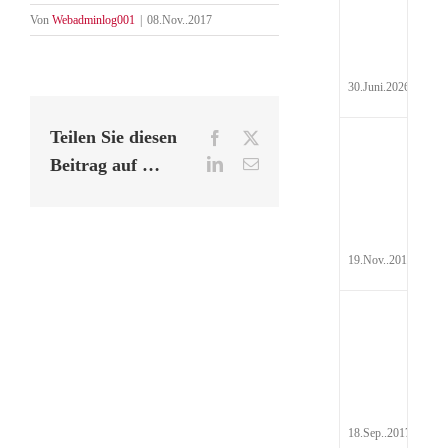
Hyd
Von
Webadminlog001
|
08.Nov..2017
Pau
30.Juni.2026
Teilen Sie diesen
Facebook
X
Auf
Beitrag auf …
LinkedIn
E-
Steu
Mail
19.Nov..2017
Rei
Abr
201
18.Sep..2017