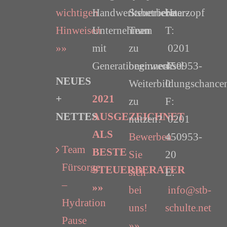
wichtigen
Handwerksbetriebe
Steuerberater-
Haarzopf
Hinweisen
Unternehmen
Team
T:
»»
mit
zu
0201
Generationenwechsel
beginnen?
450953-
NEUES
Weiterbildungschance
0
+
2021
zu
F:
NETTES
AUSGEZEICHNET
nutzen?
0201
ALS
Bewerben
450953-
Team
BESTE
Sie
20
Fürsorge
STEUERBERATER
sich
E:
–
»»
bei
info@stb-
Hydration
uns!
schulte.net
Pause
»»