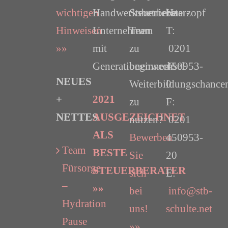
wichtigen
Handwerksbetriebe
Steuerberater-
Haarzopf
Hinweisen
Unternehmen
Team
T:
»»
mit
zu
0201
Generationenwechsel
beginnen?
450953-
NEUES
Weiterbildungschance
0
+
2021
zu
F:
NETTES
AUSGEZEICHNET
nutzen?
0201
ALS
Bewerben
450953-
Team
BESTE
Sie
20
Fürsorge
STEUERBERATER
sich
E:
–
»»
bei
info@stb-
Hydration
uns!
schulte.net
Pause
»»