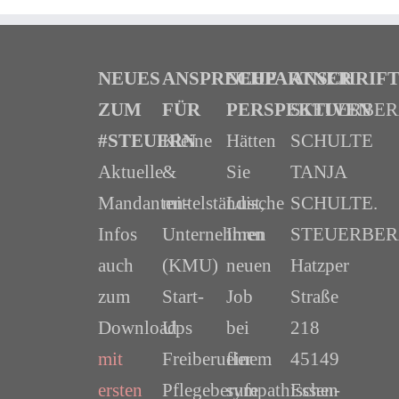
NEUES
ANSPRECHPARTNER
NEUE
ANSCHRIF
ZUM
FÜR
PERSPEKTIVEN
STEUERBE
#STEUERN
Kleine
Hätten
SCHULTE
Aktuelle
&
Sie
TANJA
Mandanten-
mittelständische
Lust,
SCHULTE.
Infos
Unternehmen
Ihren
STEUERBER
auch
(KMU)
neuen
Hatzper
zum
Start-
Job
Straße
Download
Ups
bei
218
mit
Freiberufler
einem
45149
ersten
Pflegeberufe
sympathischen
Essen-