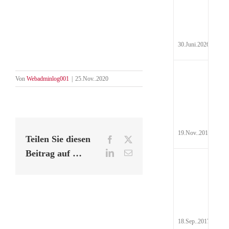
Hyd
Pau
30.Juni.2026
Auf
Von
Webadminlog001
|
25.Nov..2020
Steu
19.Nov..2017
Teilen Sie diesen
Facebook
X
Beitrag auf …
LinkedIn
E-
Mail
Rei
Abr
201
18.Sep..2017