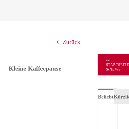
Zurück
««
STARTSEIT
Kleine Kaffeepause
S-NEWS
Beliebt
Kürzli
Tea
Für
–