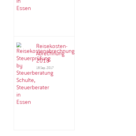
Reisekosten-
Abrechnung
2018
18.Sep..2017