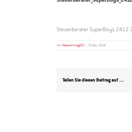
Steuerberater SuperBoys 2412 
Von
Webadminlog001
|
23.Dez..2024
Teilen Sie diesen Beitrag auf …