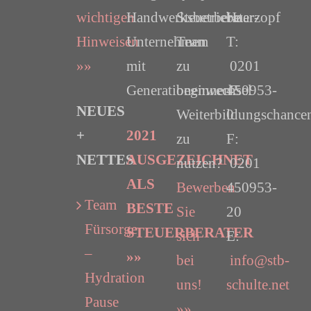
wichtigen
Handwerksbetriebe
Steuerberater-
Haarzopf
Hinweisen
Unternehmen
Team
T:
»»
mit
zu
0201
Generationenwechsel
beginnen?
450953-
NEUES
Weiterbildungschance
0
+
2021
zu
F:
NETTES
AUSGEZEICHNET
nutzen?
0201
ALS
Bewerben
450953-
Team
BESTE
Sie
20
Fürsorge
STEUERBERATER
sich
E:
–
»»
bei
info@stb-
Hydration
uns!
schulte.net
Pause
»»