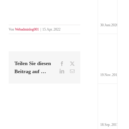
Hyd
Pau
30.Juni.2026
Von
Webadminlog001
|
15.Apr..2022
Auf
Steu
Teilen Sie diesen
Facebook
X
Beitrag auf …
LinkedIn
E-
19.Nov..2017
Mail
Rei
Abr
201
18.Sep..2017