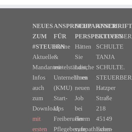
NEUES
ANSPRECHPARTNER
NEUE
ANSCHRIF
ZUM
FÜR
PERSPEKTIVEN
STEUERBE
#STEUERN
Kleine
Hätten
SCHULTE
Aktuelle
&
Sie
TANJA
Mandanten-
mittelständische
Lust,
SCHULTE.
Infos
Unternehmen
Ihren
STEUERBER
auch
(KMU)
neuen
Hatzper
zum
Start-
Job
Straße
Download
Ups
bei
218
mit
Freiberufler
einem
45149
ersten
Pflegeberufe
sympathischen
Essen-