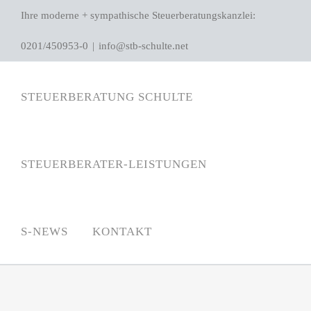
Zum
Ihre moderne + sympathische Steuerberatungskanzlei:
Inhalt
0201/450953-0
|
info@stb-schulte.net
springen
STEUERBERATUNG SCHULTE
STEUERBERATER-LEISTUNGEN
S-NEWS
KONTAKT