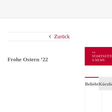
Zurück
««
STARTSEIT
Frohe Ostern ’22
S-NEWS
Beliebt
Kürzli
Tea
Für
–