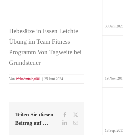
Hyd
Pau
30.Juni.2026
Hebesätze in Essen Leichte
Übung im Team Fitness
Auf
Programm Von Tagweite bei
Steu
Grundsteuer
19.Nov..2017
Von
Webadminlog001
|
25.Juni.2024
Rei
Abr
201
Teilen Sie diesen
Facebook
X
Beitrag auf …
LinkedIn
E-
Mail
18.Sep..2017