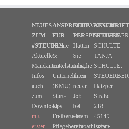
NEUES
ANSPRECHPARTNER
NEUE
ANSCHRIF
ZUM
FÜR
PERSPEKTIVEN
STEUERBE
#STEUERN
Kleine
Hätten
SCHULTE
Aktuelle
&
Sie
TANJA
Mandanten-
mittelständische
Lust,
SCHULTE.
Infos
Unternehmen
Ihren
STEUERBER
auch
(KMU)
neuen
Hatzper
zum
Start-
Job
Straße
Download
Ups
bei
218
mit
Freiberufler
einem
45149
ersten
Pflegeberufe
sympathischen
Essen-