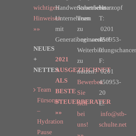
wichtigen
Handwerksbetriebe
Steuerberater-
Haarzopf
Hinweisen
Unternehmen
Team
T:
»»
mit
zu
0201
Generationenwechsel
beginnen?
450953-
NEUES
Weiterbildungschance
0
+
2021
zu
F:
NETTES
AUSGEZEICHNET
nutzen?
0201
ALS
Bewerben
450953-
Team
BESTE
Sie
20
Fürsorge
STEUERBERATER
sich
E:
–
»»
bei
info@stb-
Hydration
uns!
schulte.net
Pause
»»