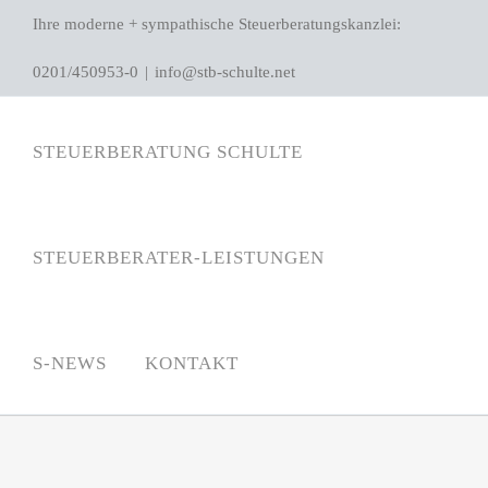
Zum
Ihre moderne + sympathische Steuerberatungskanzlei:
Inhalt
0201/450953-0
|
info@stb-schulte.net
springen
STEUERBERATUNG SCHULTE
STEUERBERATER-LEISTUNGEN
S-NEWS
KONTAKT