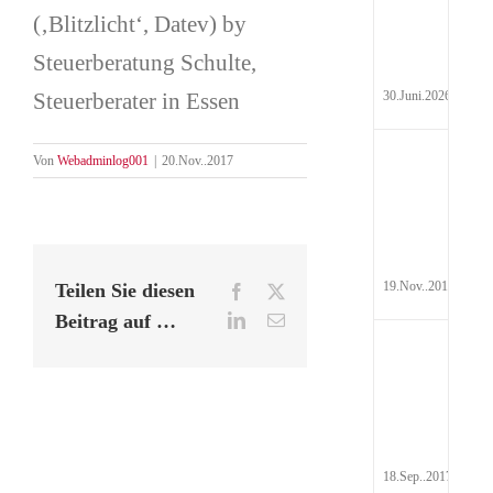
Hyd
(‚Blitzlicht‘, Datev) by
Pau
Steuerberatung Schulte,
Steuerberater in Essen
30.Juni.2026
Auf
Von
Webadminlog001
|
20.Nov..2017
Steu
19.Nov..2017
Teilen Sie diesen
Facebook
X
Beitrag auf …
LinkedIn
E-
Mail
Rei
Abr
201
18.Sep..2017