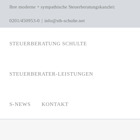
Zum
Ihre moderne + sympathische Steuerberatungskanzlei:
Inhalt
0201/450953-0
|
info@stb-schulte.net
springen
STEUERBERATUNG SCHULTE
STEUERBERATER-LEISTUNGEN
S-NEWS
KONTAKT