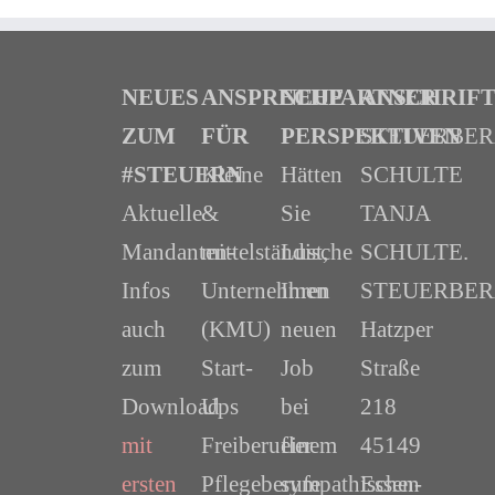
NEUES
ANSPRECHPARTNER
NEUE
ANSCHRIF
ZUM
FÜR
PERSPEKTIVEN
STEUERBE
#STEUERN
Kleine
Hätten
SCHULTE
Aktuelle
&
Sie
TANJA
Mandanten-
mittelständische
Lust,
SCHULTE.
Infos
Unternehmen
Ihren
STEUERBER
auch
(KMU)
neuen
Hatzper
zum
Start-
Job
Straße
Download
Ups
bei
218
mit
Freiberufler
einem
45149
ersten
Pflegeberufe
sympathischen
Essen-