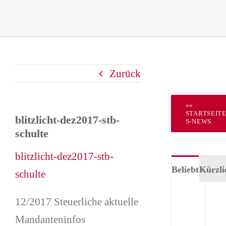
Zurück
««
STARTSEIT
blitzlicht-dez2017-stb-
S-NEWS
schulte
blitzlicht-dez2017-stb-
Beliebt
Kürzli
schulte
Tea
12/2017 Steuerliche aktuelle
Für
Mandanteninfos
–