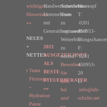
wichtigen
Handwerksbetriebe
Steuerberater-
Haarzopf
Hinweisen
Unternehmen
Team
T:
»»
mit
zu
0201
Generationenwechsel
beginnen?
450953-
NEUES
Weiterbildungschance
0
+
2021
zu
F:
NETTES
AUSGEZEICHNET
nutzen?
0201
ALS
Bewerben
450953-
Team
BESTE
Sie
20
Fürsorge
STEUERBERATER
sich
E:
–
»»
bei
info@stb-
Hydration
uns!
schulte.net
Pause
»»