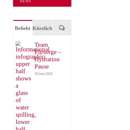
NEWS
Kommentare
Beliebt
Kürzlich
Team
Fürsorge –
Hydration
Pause
30.Juni.2026