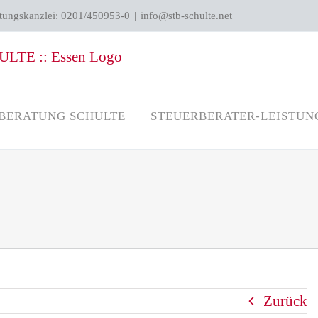
atungskanzlei: 0201/450953-0
|
info@stb-schulte.net
BERATUNG SCHULTE
STEUERBERATER-LEISTUN
Zurück