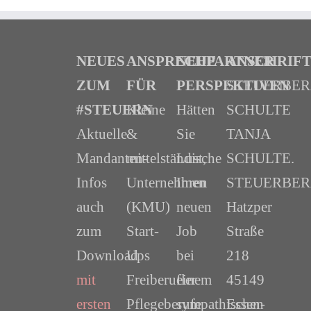
NEUES
ANSPRECHPARTNER
NEUE
ANSCHRIF
ZUM
FÜR
PERSPEKTIVEN
STEUERBE
#STEUERN
Kleine
Hätten
SCHULTE
Aktuelle
&
Sie
TANJA
Mandanten-
mittelständische
Lust,
SCHULTE.
Infos
Unternehmen
Ihren
STEUERBER
auch
(KMU)
neuen
Hatzper
zum
Start-
Job
Straße
Download
Ups
bei
218
mit
Freiberufler
einem
45149
ersten
Pflegeberufe
sympathischen
Essen-