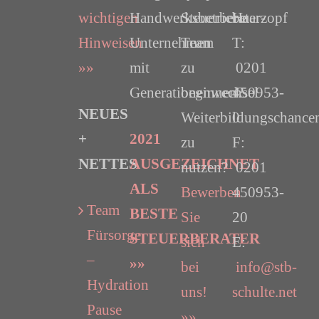
wichtigen
Handwerksbetriebe
Steuerberater-
Haarzopf
Hinweisen
Unternehmen
Team
T:
»»
mit
zu
0201
Generationenwechsel
beginnen?
450953-
NEUES
Weiterbildungschance
0
+
2021
zu
F:
NETTES
AUSGEZEICHNET
nutzen?
0201
ALS
Bewerben
450953-
Team
BESTE
Sie
20
Fürsorge
STEUERBERATER
sich
E:
–
»»
bei
info@stb-
Hydration
uns!
schulte.net
Pause
»»