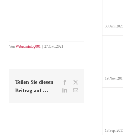
Hyd
Pau
30.Juni.2026
Auf
Von
Webadminlog001
|
27.Okt..2021
Steu
19.Nov..2017
Teilen Sie diesen
Facebook
X
Beitrag auf …
LinkedIn
E-
Mail
Rei
Abr
201
18.Sep..2017