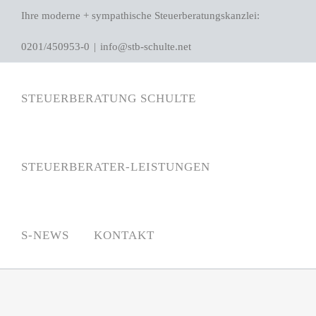
Zum
Ihre moderne + sympathische Steuerberatungskanzlei:
Inhalt
0201/450953-0
|
info@stb-schulte.net
springen
STEUERBERATUNG SCHULTE
STEUERBERATER-LEISTUNGEN
S-NEWS
KONTAKT