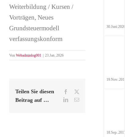
Hyd
Weiterbildung / Kursen /
Pau
Vorträgen, Neues
Grundsteuermodell
30.Juni.2026
verfassungskonform
Auf
Steu
Von
Webadminlog001
|
23.Jan..2026
19.Nov..2017
Teilen Sie diesen
Facebook
X
Rei
Beitrag auf …
LinkedIn
E-
Mail
Abr
201
18.Sep..2017