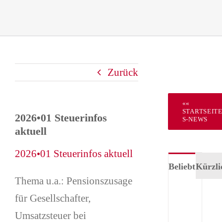
Zurück
««
STARTSEIT
2026•01 Steuerinfos
S-NEWS
aktuell
2026•01 Steuerinfos aktuell
Beliebt
Kürzli
Thema u.a.: Pensionszusage
Tea
für Gesellschafter,
Für
Umsatzsteuer bei
–