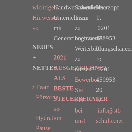
wichtigen
Handwerksbetriebe
Steuerberater-
Haarzopf
Hinweisen
Unternehmen
Team
T:
»»
mit
zu
0201
Generationenwechsel
beginnen?
450953-
NEUES
Weiterbildungschance
0
+
2021
zu
F:
NETTES
AUSGEZEICHNET
nutzen?
0201
ALS
Bewerben
450953-
Team
BESTE
Sie
20
Fürsorge
STEUERBERATER
sich
E:
–
»»
bei
info@stb-
Hydration
uns!
schulte.net
Pause
»»