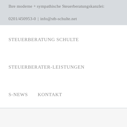
Zum
Ihre moderne + sympathische Steuerberatungskanzlei:
Inhalt
0201/450953-0
|
info@stb-schulte.net
springen
STEUERBERATUNG SCHULTE
STEUERBERATER-LEISTUNGEN
S-NEWS
KONTAKT