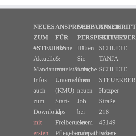
NEUES
ANSPRECHPARTNER
NEUE
ANSCHRIF
ZUM
FÜR
PERSPEKTIVEN
STEUERBE
#STEUERN
Kleine
Hätten
SCHULTE
Aktuelle
&
Sie
TANJA
Mandanten-
mittelständische
Lust,
SCHULTE.
Infos
Unternehmen
Ihren
STEUERBER
auch
(KMU)
neuen
Hatzper
zum
Start-
Job
Straße
Download
Ups
bei
218
mit
Freiberufler
einem
45149
ersten
Pflegeberufe
sympathischen
Essen-