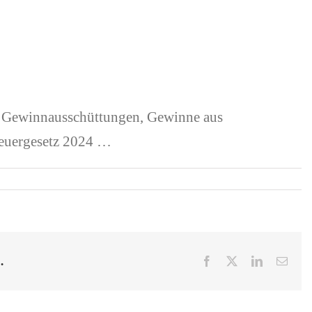
, Gewinnausschüttungen, Gewinne aus
teuergesetz 2024 …
…
Facebook
X
LinkedIn
E-
Mail