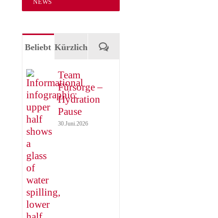
NEWS
Kommentare
Beliebt
Kürzlich
Team
Fürsorge –
Hydration
Pause
30.Juni.2026