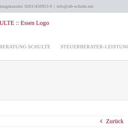
atungskanzlei: 0201/450953-0
|
info@stb-schulte.net
BERATUNG SCHULTE
STEUERBERATER-LEISTUN
Zurück