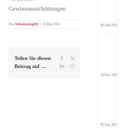
Hyd
Gewinnausschüttungen
Pau
Von
Webadminlog001
|
16.Mai.2024
30.Juni.2026
Auf
Steu
Teilen Sie diesen
Facebook
X
Beitrag auf …
LinkedIn
E-
Mail
19.Nov..2017
Rei
Abr
201
18.Sep..2017