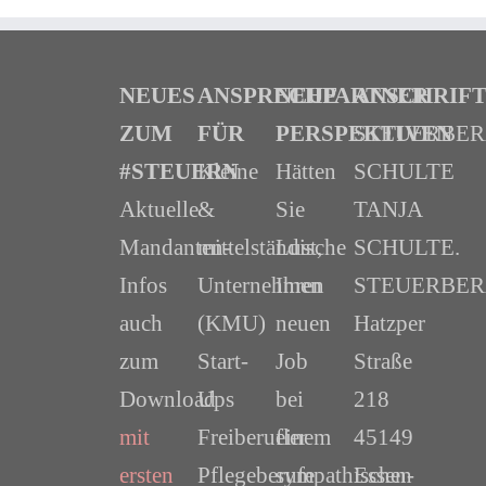
NEUES
ANSPRECHPARTNER
NEUE
ANSCHRIF
ZUM
FÜR
PERSPEKTIVEN
STEUERBE
#STEUERN
Kleine
Hätten
SCHULTE
Aktuelle
&
Sie
TANJA
Mandanten-
mittelständische
Lust,
SCHULTE.
Infos
Unternehmen
Ihren
STEUERBER
auch
(KMU)
neuen
Hatzper
zum
Start-
Job
Straße
Download
Ups
bei
218
mit
Freiberufler
einem
45149
ersten
Pflegeberufe
sympathischen
Essen-