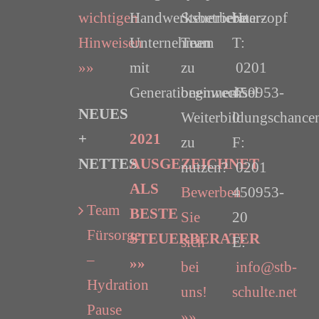
wichtigen
Handwerksbetriebe
Steuerberater-
Haarzopf
Hinweisen
Unternehmen
Team
T:
»»
mit
zu
0201
Generationenwechsel
beginnen?
450953-
NEUES
Weiterbildungschance
0
+
2021
zu
F:
NETTES
AUSGEZEICHNET
nutzen?
0201
ALS
Bewerben
450953-
Team
BESTE
Sie
20
Fürsorge
STEUERBERATER
sich
E:
–
»»
bei
info@stb-
Hydration
uns!
schulte.net
Pause
»»