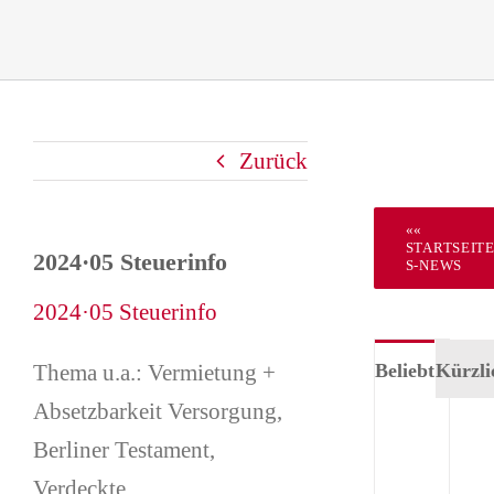
Zurück
««
STARTSEIT
2024·05 Steuerinfo
S-NEWS
2024·05 Steuerinfo
Thema u.a.: Vermietung +
Beliebt
Kürzli
Absetzbarkeit Versorgung,
Tea
Berliner Testament,
Für
Verdeckte
–