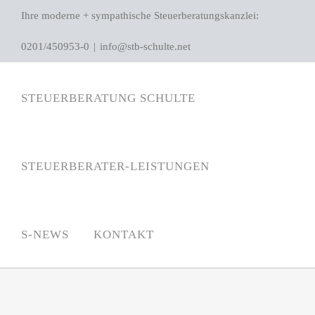
Zum
Ihre moderne + sympathische Steuerberatungskanzlei:
Inhalt
0201/450953-0
|
info@stb-schulte.net
springen
STEUERBERATUNG SCHULTE
STEUERBERATER-LEISTUNGEN
S-NEWS
KONTAKT