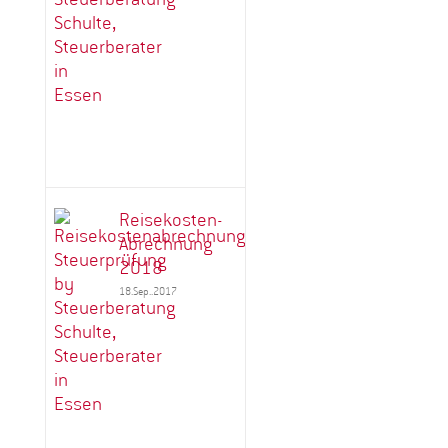
Reisekosten-
Abrechnung
2018
18.Sep..2017