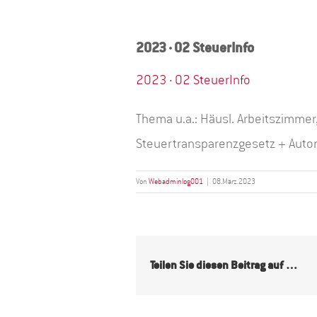
2023·02 SteuerInfo
2023·02 SteuerInfo
Thema u.a.: Häusl. Arbeitszimme
Steuertransparenzgesetz + Aut
Von
Webadminlog001
|
08.März.2023
Teilen Sie diesen Beitrag auf …