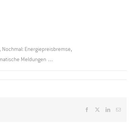
r, Nochmal: Energiepreisbremse,
omatische Meldungen …
Facebook
X
LinkedIn
E-
Mail