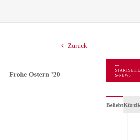
Zurück
««
STARTSEIT
Frohe Ostern ’20
S-NEWS
Beliebt
Kürzli
Tea
Für
–