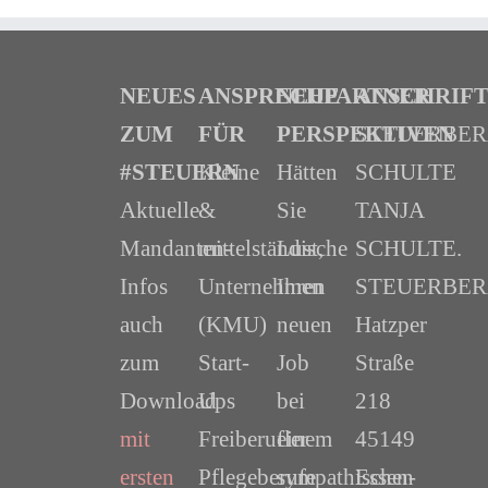
NEUES
ANSPRECHPARTNER
NEUE
ANSCHRIF
ZUM
FÜR
PERSPEKTIVEN
STEUERBE
#STEUERN
Kleine
Hätten
SCHULTE
Aktuelle
&
Sie
TANJA
Mandanten-
mittelständische
Lust,
SCHULTE.
Infos
Unternehmen
Ihren
STEUERBER
auch
(KMU)
neuen
Hatzper
zum
Start-
Job
Straße
Download
Ups
bei
218
mit
Freiberufler
einem
45149
ersten
Pflegeberufe
sympathischen
Essen-