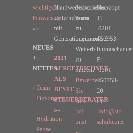
wichtigen
Handwerksbetriebe
Steuerberater-
Haarzopf
Hinweisen
Unternehmen
Team
T:
»»
mit
zu
0201
Generationenwechsel
beginnen?
450953-
NEUES
Weiterbildungschance
0
+
2021
zu
F:
NETTES
AUSGEZEICHNET
nutzen?
0201
ALS
Bewerben
450953-
Team
BESTE
Sie
20
Fürsorge
STEUERBERATER
sich
E:
–
»»
bei
info@stb-
Hydration
uns!
schulte.net
Pause
»»