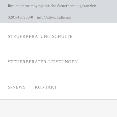
Zum
Ihre moderne + sympathische Steuerberatungskanzlei:
Inhalt
0201/450953-0
|
info@stb-schulte.net
springen
STEUERBERATUNG SCHULTE
STEUERBERATER-LEISTUNGEN
S-NEWS
KONTAKT