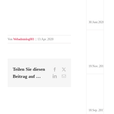
Hyd
Pau
30.Juni.2026
Auf
Von
Webadminlog001
|
13.Apr..2020
Steu
19.Nov..2017
Teilen Sie diesen
Facebook
X
Beitrag auf …
LinkedIn
E-
Mail
Rei
Abr
201
18.Sep..2017