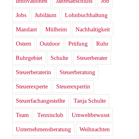
Innovationen
Jahresabschluss
Job
Jobs
Jubiläum
Lohnbuchhaltung
Mandant
Mülheim
Nachhaltigkeit
Ostern
Outdoor
Prüfung
Ruhr
Ruhrgebiet
Schulte
Steuerberater
Steuerberaterin
Steuerberatung
Steuerexperte
Steuerexpertin
Steuerfachangestellte
Tanja Schulte
Team
Tennisclub
Umweltbewusst
Unternehmensberatung
Weihnachten