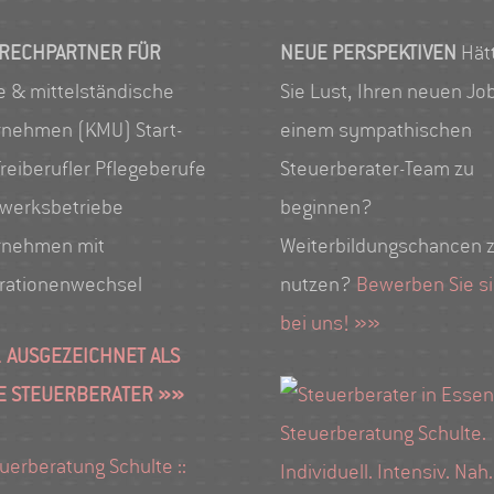
RECHPARTNER FÜR
NEUE PERSPEKTIVEN
Hät
e & mittelständische
Sie Lust, Ihren neuen Job
rnehmen (KMU) Start-
einem sympathischen
reiberufler Pflegeberufe
Steuerberater-Team zu
werksbetriebe
beginnen?
rnehmen mit
Weiterbildungschancen 
rationenwechsel
nutzen?
Bewerben Sie s
bei uns! »»
 AUSGEZEICHNET ALS
E STEUERBERATER »»