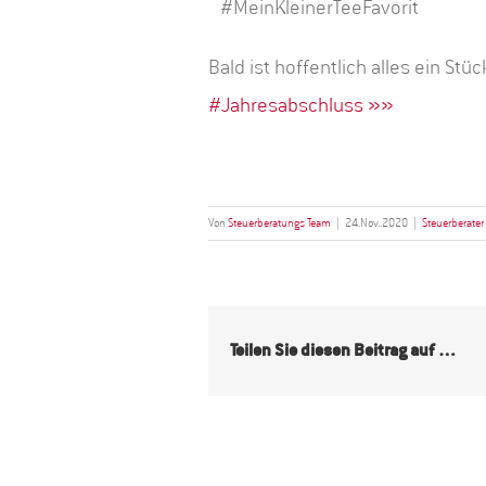
#MeinKleinerTeeFavorit
Bald ist hoffentlich alles ein Stü
#Jahresabschluss »»
Von
Steuerberatungs Team
|
24.Nov..2020
|
Steuerberate
Teilen Sie diesen Beitrag auf …