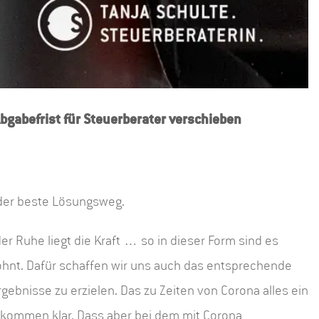
bgabefrist für Steuerberater verschieben
t der beste Lösungsweg.
 Ruhe liegt die Kraft … so in dieser Form sind es
nt. Dafür schaffen wir uns auch das entsprechende
gebnisse zu erzielen. Das zu Zeiten von Corona alles ein
llkommen klar. Dass aber bei dem mit Corona