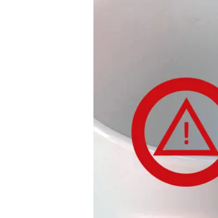
Zeige
grösseres
Bild