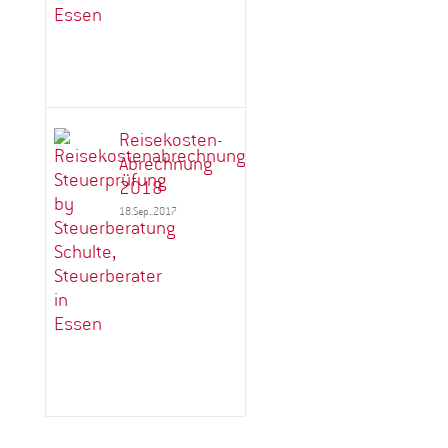
Reisekosten-
Abrechnung
2018
18.Sep..2017