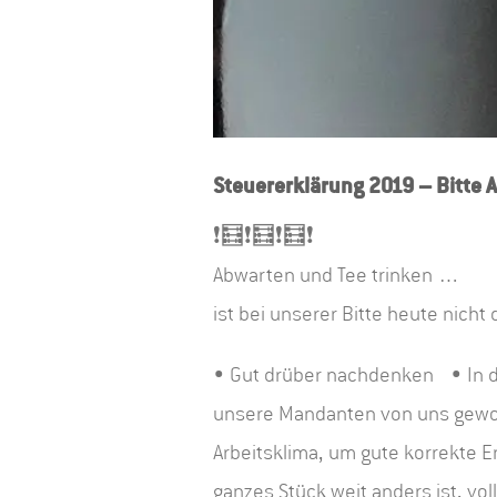
Steuererklärung 2019 – Bitte A
❗🧮❗🧮❗🧮❗
Abwarten und Tee trinken …
ist bei unserer Bitte heute nich
• Gut drüber nachdenken • In der
unsere Mandanten von uns gewoh
Arbeitsklima, um gute korrekte Er
ganzes Stück weit anders ist, vo