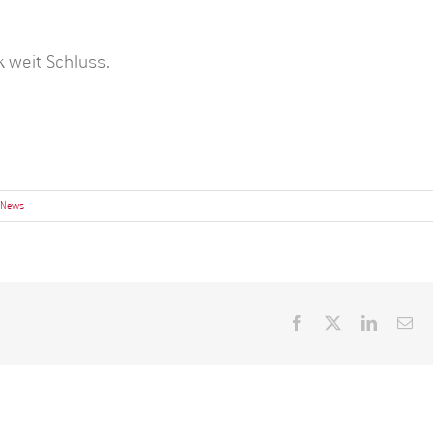
ck weit Schluss.
r News
Facebook
X
LinkedIn
E-
Mail