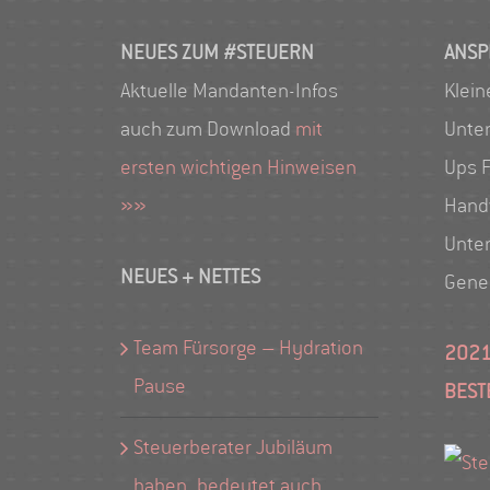
NEUES ZUM #STEUERN
ANSP
Aktuelle Mandanten-Infos
Klein
auch zum Download
mit
Unte
ersten wichtigen Hinweisen
Ups F
»»
Hand
Unte
NEUES + NETTES
Gene
Team Fürsorge – Hydration
2021
Pause
BEST
Steuerberater Jubiläum
haben, bedeutet auch