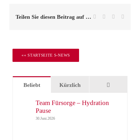
Teilen Sie diesen Beitrag auf …
Facebook
X
LinkedIn
E-
Mail
«« STARTSEITE S-NEWS
Kommentar
Beliebt
Kürzlich
Team Fürsorge – Hydration
Pause
30.Juni.2026