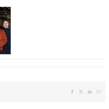
Facebook
X
LinkedIn
E-
Mail