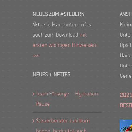
NEUES ZUM #STEUERN
ANSP
Aktuelle Mandanten-Infos
Klein
auch zum Download
mit
Unte
ersten wichtigen Hinweisen
Ups F
»»
Hand
Unte
NEUES + NETTES
Gene
Team Fürsorge – Hydration
2021
Pause
BEST
Steuerberater Jubiläum
haben, bedeutet auch