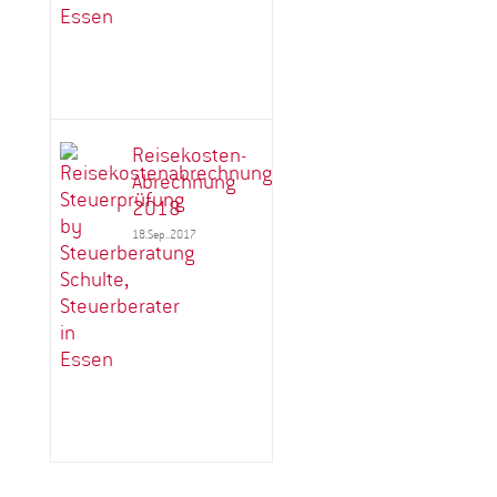
Reisekosten-
Abrechnung
2018
18.Sep..2017