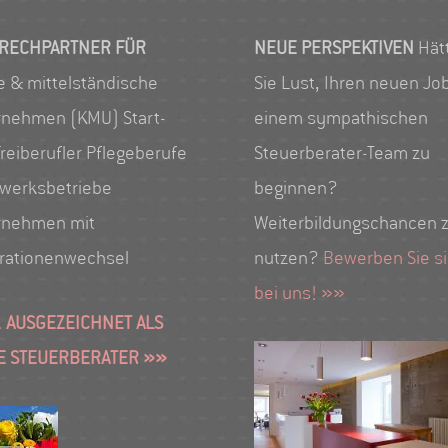
RECHPARTNER FÜR
NEUE PERSPEKTIVEN
Hät
e & mittelständische
Sie Lust, Ihren neuen Job
rnehmen (KMU) Start-
einem sympathischen
reiberufler Pflegeberufe
Steuerberater-Team zu
werksbetriebe
beginnen?
rnehmen mit
Weiterbildungschancen 
rationenwechsel
nutzen?
Bewerben Sie s
bei uns! »»
 AUSGEZEICHNET ALS
E STEUERBERATER »»