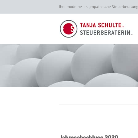
Zum
Ihre moderne + sympathische Steuerberatu
Inhalt
springen
Jahresabschluss 2020