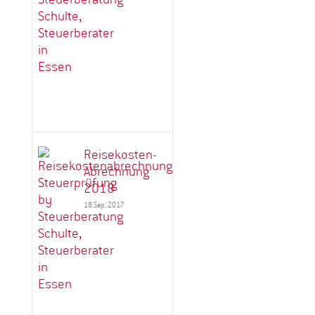
Reisekosten-
Abrechnung
2018
18.Sep..2017