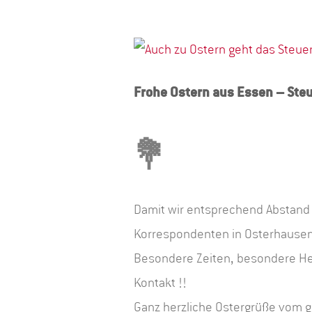
Zeige
grösseres
Frohe Ostern aus Essen – Ste
Bild
💐
Damit wir entsprechend Abstand 
Korrespondenten in Osterhausen
Besondere Zeiten, besondere He
Kontakt !!
Ganz herzliche Ostergrüße vom 