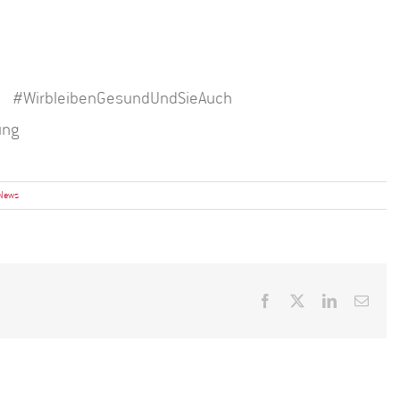
r #WirbleibenGesundUndSieAuch
ung
 News
Facebook
X
LinkedIn
E-
Mail