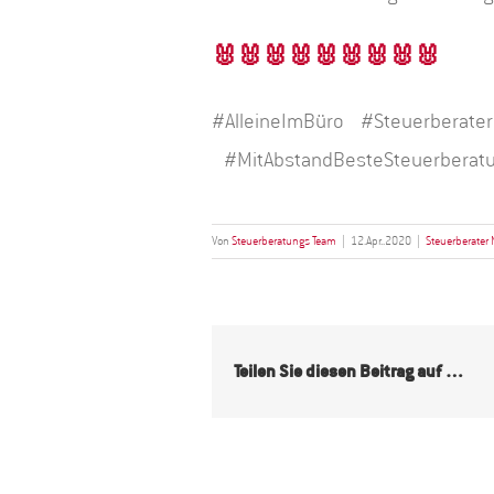
🐰
🐰
🐰
🐰
🐰
🐰
🐰
🐰
🐰
#AlleineImBüro #Steuerberate
#MitAbstandBesteSteuerberat
Von
Steuerberatungs Team
|
12.Apr..2020
|
Steuerberater
Teilen Sie diesen Beitrag auf …