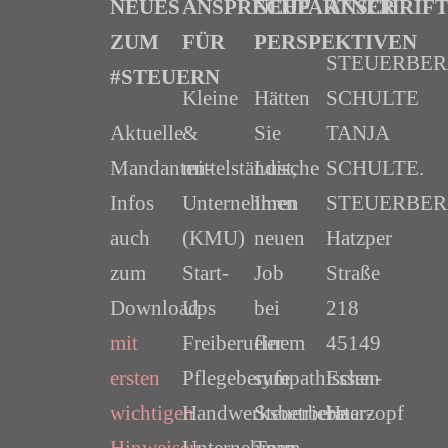
NEUES
ANSPRECHPARTNER
NEUE
ANSCHRIF
ZUM
FÜR
PERSPEKTIVEN
STEUERBE
#STEUERN
Kleine
Hätten
SCHULTE
Aktuelle
&
Sie
TANJA
Mandanten-
mittelständische
Lust,
SCHULTE.
Infos
Unternehmen
Ihren
STEUERBER
auch
(KMU)
neuen
Hatzper
zum
Start-
Job
Straße
Download
Ups
bei
218
mit
Freiberufler
einem
45149
ersten
Pflegeberufe
sympathischen
Essen-
wichtigen
Handwerksbetriebe
Steuerberater-
Haarzopf
Hinweisen
Unternehmen
Team