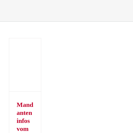
teninfos
hischen
erater
er
er
Mand
anten
infos
vom