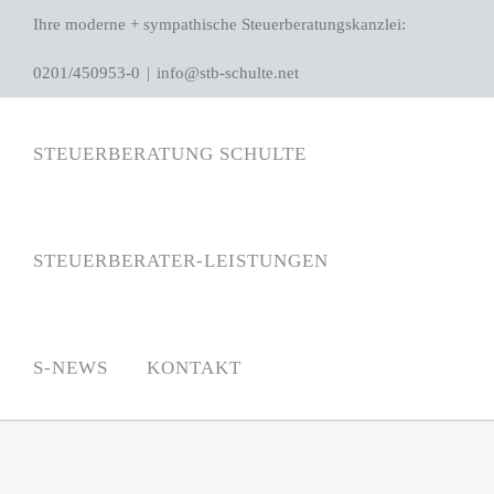
Zum
Ihre moderne + sympathische Steuerberatungskanzlei:
Inhalt
0201/450953-0
|
info@stb-schulte.net
springen
STEUERBERATUNG SCHULTE
STEUERBERATER-LEISTUNGEN
S-NEWS
KONTAKT