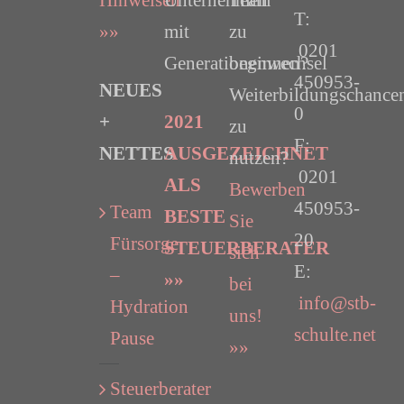
T:
»»
mit
zu
0201
Generationenwechsel
beginnen?
450953-
NEUES
Weiterbildungschance
0
+
2021
zu
F:
NETTES
AUSGEZEICHNET
nutzen?
0201
ALS
Bewerben
450953-
Team
BESTE
Sie
20
Fürsorge
STEUERBERATER
sich
E:
–
»»
bei
info@stb-
Hydration
uns!
schulte.net
Pause
»»
Steuerberater