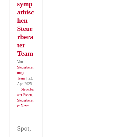
symp
athisc
hen
Steue
rbera
ter
Team
Von
Steuerberat
ungs
Team
|
22.
Apr..2025
|
Steuerber
ater Essen
,
Steuerberat
er News
Spot,