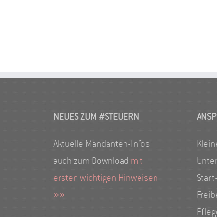
NEUES ZUM #STEUERN
ANSP
Aktuelle Mandanten-Infos
Klein
auch zum Download
mit
Unte
ersten wichtigen Hinweisen
Start
»»
Freib
Pfle