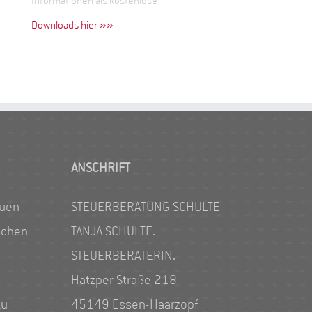
Informationen als kostenlose
Downloads hier »»
ANSCHRIFT
euen
STEUERBERATUNG SCHULTE
schen
TANJA SCHULTE.
STEUERBERATERIN.
Hatzper Straße 218
zu
45149 Essen-Haarzopf