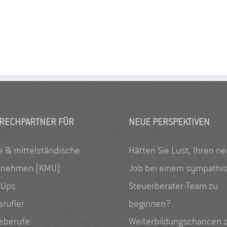
RECHPARTNER FÜR
NEUE PERSPEKTIVEN
e & mittelständische
Hätten Sie Lust, Ihren n
rnehmen (KMU)
Job bei einem sympathi
-Ups
Steuerberater-Team zu
erufler
beginnen?
geberufe
Weiterbildungschancen 