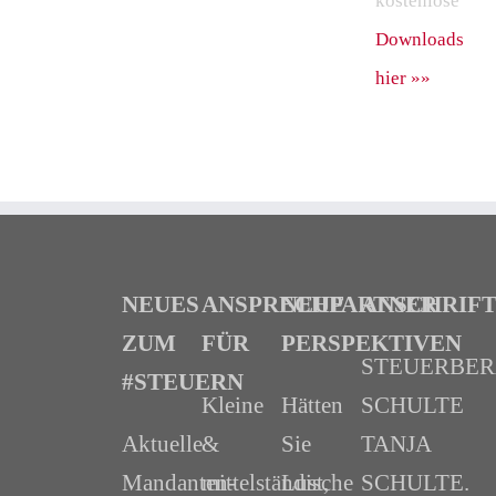
kostenlose
Downloads
hier »»
NEUES
ANSPRECHPARTNER
NEUE
ANSCHRIF
ZUM
FÜR
PERSPEKTIVEN
STEUERBE
#STEUERN
Kleine
Hätten
SCHULTE
Aktuelle
&
Sie
TANJA
Mandanten-
mittelständische
Lust,
SCHULTE.