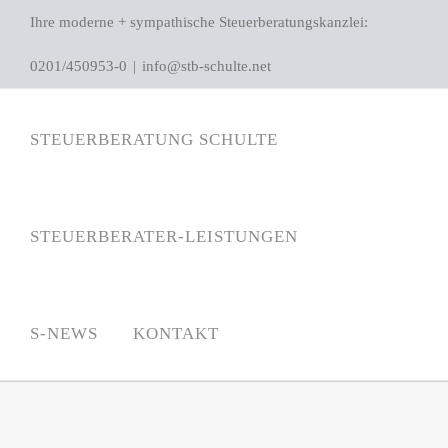
Zum
Ihre moderne + sympathische Steuerberatungskanzlei:
Inhalt
0201/450953-0
|
info@stb-schulte.net
springen
STEUERBERATUNG SCHULTE
STEUERBERATER-LEISTUNGEN
S-NEWS
KONTAKT