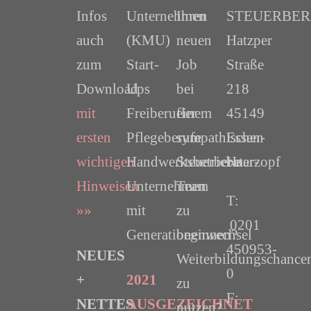
Infos
Unternehmen
Ihren
STEUERBER
auch
(KMU)
neuen
Hatzper
zum
Start-
Job
Straße
Download
Ups
bei
218
mit
Freiberufler
einem
45149
ersten
Pflegeberufe
sympathischen
Essen-
wichtigen
Handwerksbetriebe
Steuerberater-
Haarzopf
Hinweisen
Unternehmen
Team
T:
»»
mit
zu
0201
Generationenwechsel
beginnen?
450953-
NEUES
Weiterbildungschance
0
+
2021
zu
F:
NETTES
AUSGEZEICHNET
nutzen?