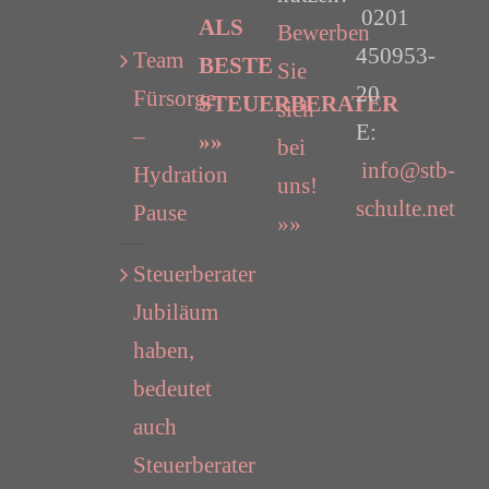
0201
ALS
Bewerben
450953-
Team
BESTE
Sie
20
Fürsorge
STEUERBERATER
sich
E:
–
»»
bei
info@stb-
Hydration
uns!
schulte.net
Pause
»»
Steuerberater
Jubiläum
haben,
bedeutet
auch
Steuerberater